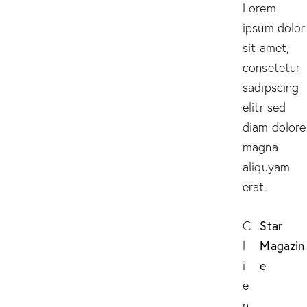
Lorem
ipsum dolor
sit amet,
consetetur
sadipscing
elitr sed
diam dolore
magna
aliquyam
erat.
Star
C
Magazin
l
e
i
e
n