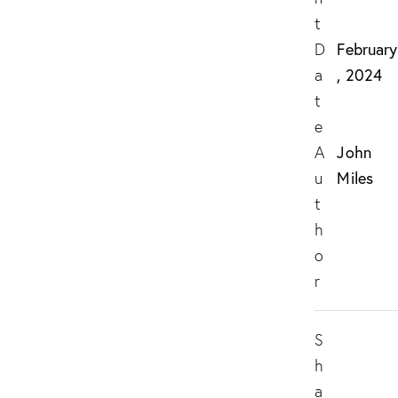
t
February
D
, 2024
a
t
e
John
A
Miles
u
t
h
o
r
S
h
a